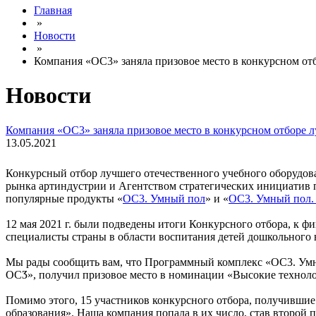
Главная
»
Новости
»
Компания «ОС3» заняла призовое место в конкурсном отб
Новости
Компания «ОС3» заняла призовое место в конкурсном отборе л
13.05.2021
Конкурсный отбор лучшего отечественного учебного оборудова
рынка артиндустрии и Агентством стратегических инициатив 
популярные продукты «
ОС3. Умный пол
» и «
ОС3. Умный пол
12 мая 2021 г. были подведены итоги Конкурсного отбора, к ф
специалисты страны в области воспитания детей дошкольного 
Мы рады сообщить вам, что Программный комплекс «ОС3. Ум
ОСӠ», получил призовое место в номинации «Высокие технол
Помимо этого, 15 участников конкурсного отбора, получившие
образования». Наша компания попала в их число, став второй 