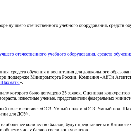
оре лучшего отечественного учебного оборудования, средств об
учшего отечественного учебного оборудования, средств обучени
ния, средств обучения и воспитания для дошкольного образован
при поддержке Минпромторга России. Компания «АйТи Агентств
. Шахматы
».
иналу которого было допущено 25 заявок. Оценивал конкурентов
возраста, известные ученые, представители федеральных министе
ный пол» в составе: «ОС3. Умный пол» и «ОС3. Умный пол. Ш
огии для ДОУ».
 наибольшее количество баллов, будут представлены в Каталоге
по общему числу баллов среди конкурсантов.