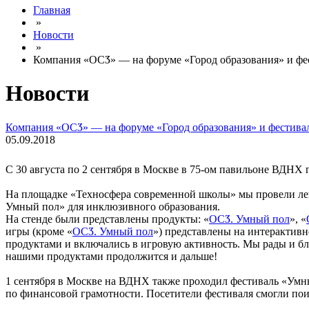
Главная
»
Новости
»
Компания «ОСӠ» — на форуме «Город образования» и фе
Новости
Компания «ОСӠ» — на форуме «Город образования» и фестива
05.09.2018
С 30 августа по 2 сентября в Москве в 75-ом павильоне ВДН
На площадке «Техносфера современной школы» мы провели лек
Умный пол» для инклюзивного образования.
На стенде были представлены продукты: «
ОСӠ. Умный пол
», «
игры (кроме «
ОСӠ. Умный пол
») представлены на интерактивн
продуктами и включались в игровую активность. Мы рады и бл
нашими продуктами продолжится и дальше!
1 сентября в Москве на ВДНХ также проходил фестиваль «Умн
по финансовой грамотности. Посетители фестиваля смогли поиг