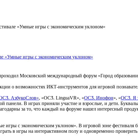
стивале «Умные игры с экономическим уклоном»
ле «Умные игры с экономическим уклоном»
Х проходил Московский международный форум «Город образовани
ции о возможностях ИКТ-инструментов для игровой познавател
ОСӠ. АзбукоСлов»
, «ОСӠ. LinguaVR», «
ОСӠ. Инофон
», «
ОСӠ. Я 
ой панели. В играх приняли участие и взрослые, и дети. Буквал
агодарны за то, что каждый на форуме нашел интересный продукт
ые игры с экономическим уклоном». В игровой зоне фестиваля
рать в игры на интерактивном полу и одновременно проверить с