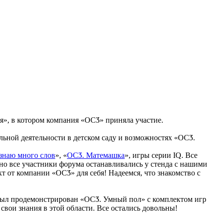
я», в котором компания «ОСӠ» приняла участие.
ьной деятельности в детском саду и возможностях «ОСӠ.
знаю много слов
», «
ОСӠ. Матемашка
», игры серии IQ. Все
ьно все участники форума останавливались у стенда с нашими
 от компании «ОСӠ» для себя! Надеемся, что знакомство с
 был продемонстрирован «ОСӠ. Умный пол» с комплектом игр
вои знания в этой области. Все остались довольны!