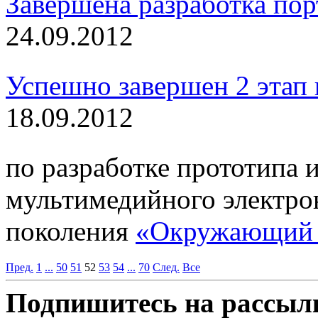
Завершена разработка порт
24.09.2012
Успешно завершен 2 этап 
18.09.2012
по разработке прототипа 
мультимедийного электро
поколения
«Окружающий м
Пред.
1
...
50
51
52
53
54
...
70
След.
Все
Подпишитесь на рассылк